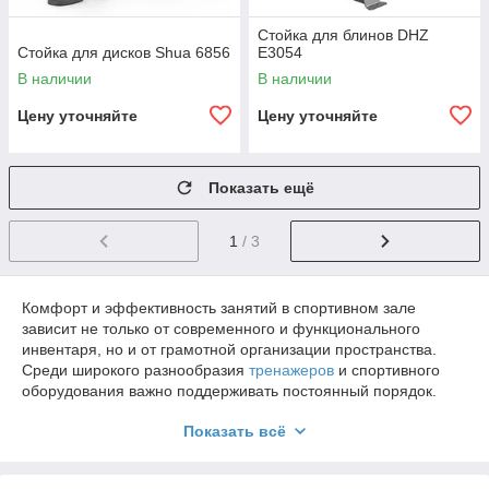
Стойка для блинов DHZ
Стойка для дисков Shua 6856
E3054
В наличии
В наличии
Цену уточняйте
Цену уточняйте
Показать ещё
1
/ 3
Комфорт и эффективность занятий в спортивном зале
зависит не только от современного и функционального
инвентаря, но и от грамотной организации пространства.
Среди широкого разнообразия
тренажеров
и спортивного
оборудования важно поддерживать постоянный порядок.
Для этого в зале стоит разместить специальное
Показать всё
оборудование для хранения спортинвентаря. Также это в
разы продлит срок эксплуатации самого инвентаря и
повысит уровень безопасности тренировок. Купить стойки