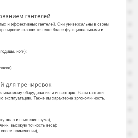
ованием гантелей
тых и эффективных гантелей. Они универсальны в своем
 тренировки становятся еще более функциональными и
годицы, ноги);
овека).
й для тренировок
вливаемому оборудованию и инвентарю. Наши гантели
ю эксплуатацию. Также им характерна эргономичность,
ту пола и снижение шума);
ник, высокую точность веса);
 своем применении);