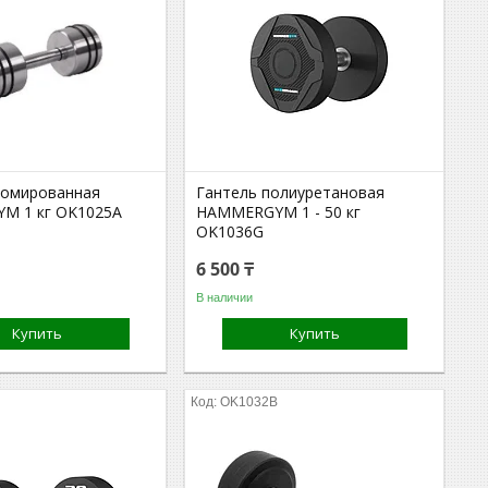
ромированная
Гантель полиуретановая
M 1 кг OK1025A
HAMMERGYM 1 - 50 кг
OK1036G
6 500 ₸
В наличии
Купить
Купить
H
OK1032B