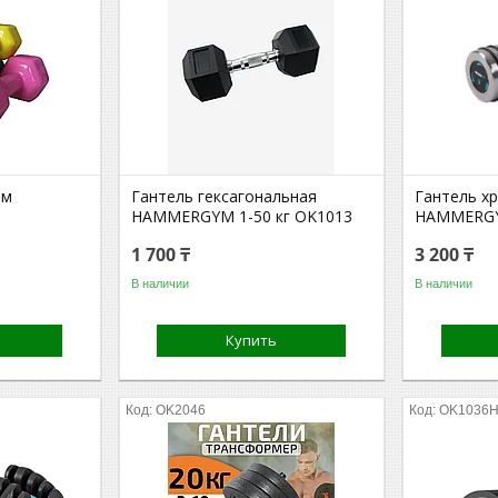
ым
Гантель гексагональная
Гантель х
HAMMERGYM 1-50 кг OK1013
HAMMERGY
1 700 ₸
3 200 ₸
В наличии
В наличии
Купить
OK2046
OK1036