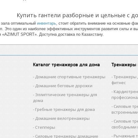
Купить гантели разборные и цельные с до
я зала оптимальный
инвентарь
, стоит обратить внимание на основные фа
.п. Это один из наиболее эффективных инструментов развития силы и вы
я «AZIMUT SPORT». Доступна доставка по Казахстану.
Каталог тренажеров для дома
Тренажеры
Домашние спортивные тренажеры
Тренажеры 
фитнес
Домашние беговые дорожки
Кардиотре
Эллиптические тренажеры для
профессион
дома
Силовые тр
Гребные тренажеры для дома
встроенными
Домашние велотренажеры
Силовые тр
свободными 
Степперы
Рычажные 
Силовые тренажеры домашние