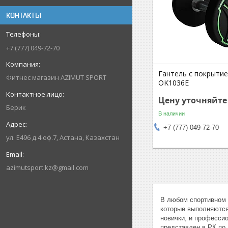
КОНТАКТЫ
+7 (777) 049-72-70
Гантель с покрыти
Фитнес магазин AZIMUT SPORT
OK1036E
Цену уточняйте
Берик
В наличии
+7 (777) 049-72-70
ул. Е496 д.4 оф.7, Астана, Казахстан
azimutsport.kz@gmail.com
В любом спортивном 
которые выполняются
новички, и професси
представлен в РК по