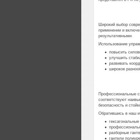
Широкий выбор совре
применении и включе
результативными.
Использование упраж
повысить силовы
улучшить стаби
развивать коор
широкое разноо
Профессиональные сп
соответствуют наивы
безопасность и стойк
Обратившись в наш ин
гексагональные
профессиональн
разборные ганте
гантели полиуре