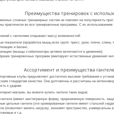
Преимущества тренировок с использ
менных сложных тренажерных систем не повлиял на популярность прос
ны практически во все тренировочные программы. С их использованием
нений с гантелями открывают массу возможностей:
е показатели (проработка мышц всех групп: пресс, руки, плечи, спина, я
лизацию и баланс;
динацию (мышцы стабилизаторы активно включаются в движение);
бразие тренировочных программ (имитируют естественные движения чел
Ассортимент и преимущества гантеле
ортивные клубы предъявляют достаточно высокие требования к устана
сшим стандартам качества. Они долговечны и рассчитаны на интенсивну
ость к ударам.
тернет-магазин, вы можете купить гантели таких видов:
 гантели (имеют шестигранную форму, прорезиненную поверхность, защи
ые цельные гантели (эти хромированные гантели имеют стальной сердеч
ли (позволяют менять нагрузку, экономят пространство, универсальны в
тановые и т.д.