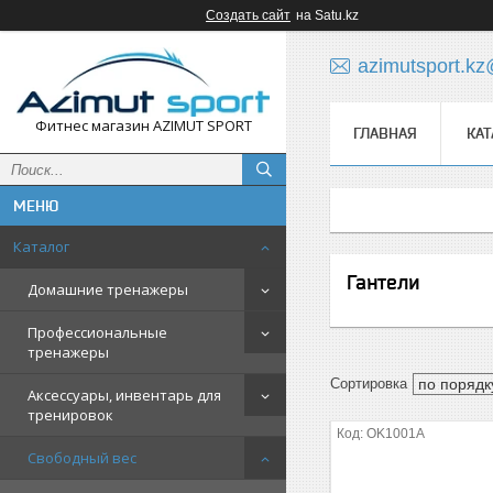
Создать сайт
на Satu.kz
azimutsport.k
Фитнес магазин AZIMUT SPORT
ГЛАВНАЯ
КАТ
Каталог
Гантели
Домашние тренажеры
Профессиональные
тренажеры
Аксессуары, инвентарь для
тренировок
OK1001A
Свободный вес