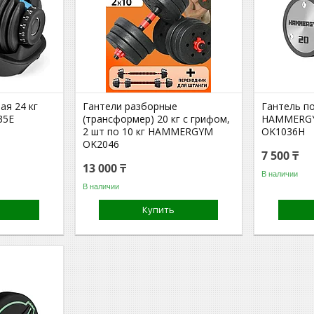
ая 24 кг
Гантели разборные
Гантель п
35E
(трансформер) 20 кг с грифом,
HAMMERGYM
2 шт по 10 кг HAMMERGYM
OK1036H
OK2046
7 500 ₸
13 000 ₸
В наличии
В наличии
Купить