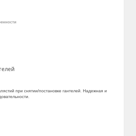
ренности
телей
апястий при снятии/постановке гантелей. Надежная и
довательности.