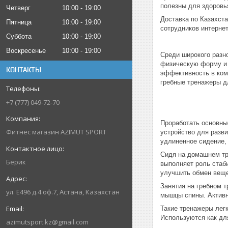
полезны для здоровь
Четверг
10:00
19:00
Доставка по Казахст
Пятница
10:00
19:00
сотрудников интернет
Суббота
10:00
19:00
Воскресенье
10:00
19:00
Среди широкого разн
физическую форму и 
КОНТАКТЫ
эффективность в ком
гребные тренажеры д
+7 (777) 049-72-70
Проработать основны
Фитнес магазин AZIMUT SPORT
устройство для разви
удлиненное сидение, 
Сидя на домашнем тре
Берик
выполняет роль стаб
улучшить обмен веще
Занятия на гребном 
ул. Е496 д.4 оф.7, Астана, Казахстан
мышцы спины. Активно
Такие тренажеры лег
Используются как для
azimutsport.kz@gmail.com