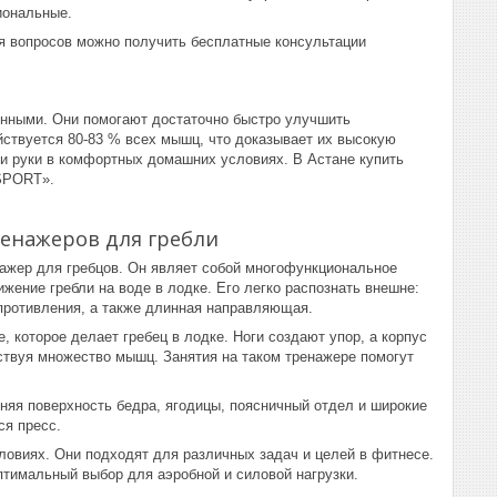
иональные.
я вопросов можно получить бесплатные консультации
енными. Они помогают достаточно быстро улучшить
йствуется 80-83 % всех мышц, что доказывает их высокую
и руки в комфортных домашних условиях. В Астане купить
 SPORT».
ренажеров для гребли
ажер для гребцов. Он являет собой многофункциональное
жение гребли на воде в лодке. Его легко распознать внешне:
опротивления, а также длинная направляющая.
, которое делает гребец в лодке. Ноги создают упор, а корпус
ствуя множество мышц. Занятия на таком тренажере помогут
няя поверхность бедра, ягодицы, поясничный отдел и широкие
ся пресс.
овиях. Они подходят для различных задач и целей в фитнесе.
птимальный выбор для аэробной и силовой нагрузки.