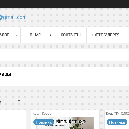
z@gmail.com
АЛОГ
О НАС
КОНТАКТЫ
ФОТОГАЛЕРЕЯ
жеры
HG050
YK-R190
Новинка
Новинка