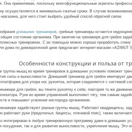
я. Она приемлемая, поскольку многофункциональные агрегаты професс
ану осуществляется в минимально сжатые сроки. В случае возникновени
-магазина, для чего стоит выбрать удобный способ обратной связи.
ообразия
домашних тренажеров
, гребные тренажеры остаются недооцен
общее состояние организма. При занятии на тренажере для гребли заде
плексных тренировках. С их помощью можно хорошо проработать спину 
ля дома по демократичной цене предлагает интернет-магазин «AZIMUT
Особенности конструкции и польза от т
е группы мышц во время тренировок в домашних условиях поможет трен
тия силы и выносливости. Домашний тренажер для гребли имитирует дви
платформа для упора ног, рукоятка, которая соединяется с системой с
нажере для гребли, вы тянете рукоятку к себе, повторяя то же движение
илизатора. Руки во время упражнений выполняют тягу, тем самым задей
ств и повышают усвоение кислорода организмом.
тренажере задействуют разные группы мышц. Работают квадрицепсы, зад
 работают руки (предплечья, бицепсы, плечевой пояс), также включает
ко интегрирован в любую тренировочную программу даже в домашних усл
 похудения, так и для развития выносливости, укрепления мышц. Это о