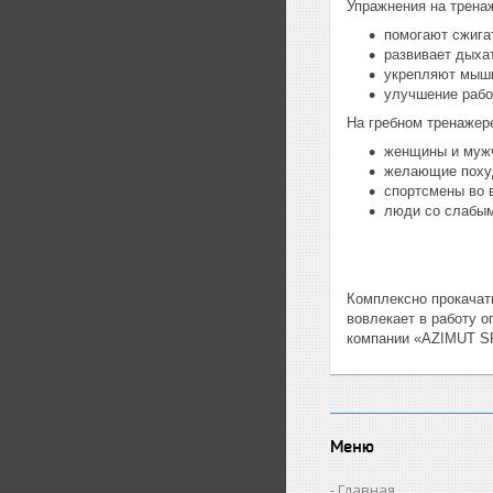
Упражнения на трена
помогают сжигат
развивает дыха
укрепляют мышц
улучшение рабо
На гребном тренажер
женщины и мужч
желающие поху
спортсмены во 
люди со слабым
Комплексно прокачат
вовлекает в работу 
компании «AZIMUT SP
Меню
Главная