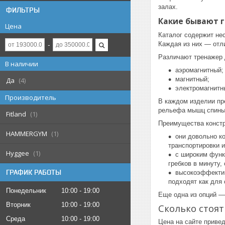
залах.
ФИЛЬТРЫ
Какие бывают 
Цена
Каталог содержит не
Каждая из них — отл
Различают тренажер 
В наличии
аэромагнитный;
магнитный;
Да
4
электромагнитн
Производитель
В каждом изделии пр
рельефа мышц спины 
Fitland
1
Преимущества конст
HAMMERGYM
1
они довольно к
транспортировки и
Hyggee
1
с широким функ
гребков в минуту,
ГРАФИК РАБОТЫ
высокоэффектив
подходят как для 
Понедельник
10:00
19:00
Еще одна из опций —
Вторник
10:00
19:00
Сколько стоя
Среда
10:00
19:00
Цена на сайте приве