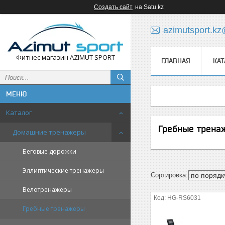
Создать сайт
на Satu.kz
azimutsport.k
Фитнес магазин AZIMUT SPORT
ГЛАВНАЯ
КАТ
Каталог
Гребные трена
Домашние тренажеры
Беговые дорожки
Эллиптические тренажеры
Велотренажеры
HG-RS6031
Гребные тренажеры