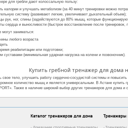
жере для гребли дают колоссальную пользу:
ь калории и улучшать метаболизм (за 40 минут тренировки можно потрат
тельную систему (развивают легкие, увеличивают дыхательный объем);
ы рук, ног, спины (задействуются до 80% мышц, которые функционирую
ты сердца и выносливости (быстрое восстановление после тренировок, п
е могут заниматься:
ины любого возраста
деть
время реабилитации или подготовки;
и суставами (минимальная ударная нагрузка на колени и позвоночник).
Купить гребной тренажер для дома н
ь свое тело, улучшить работу сердечно-сосудистой системы и повысить 
огромное количество мышц и является универсальным. В Астане купить 
ORT». Также в наличие широкий выбор других тренажеров для дома и сп
Каталог тренажеров для дома
Тренажеры
Домашние спортивные тренажеры
Тренажеры 