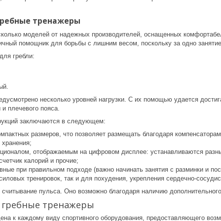
гребные тренажеры
сколько моделей от надежных производителей, оснащенных комфортабе
ичный помощник для борьбы с лишним весом, поскольку за одно занятие
для гребли:
ый.
едусмотрено несколько уровней нагрузки. С их помощью удается достига
и плечевого пояса.
рукций заключаются в следующем:
омпактных размеров, что позволяет размещать благодаря компенсаторам
 хранения;
ционалом, отображаемым на цифровом дисплее: устанавливаются разны
 счетчик калорий и прочие;
ные при правильном подходе (важно начинать занятия с разминки и пос
силовых тренировок, так и для похудения, укрепления сердечно-сосуди
 считывание пульса. Оно возможно благодаря наличию дополнительного
т гребные тренажеры
дена к каждому виду спортивного оборудования, предоставляющего воз