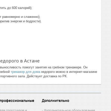
ить до 600 калорий);
т равномерно и слаженно);
рилив энергии и бодрости).
едорого в Астане
выносливость помогут занятия на гребном тренажере. Он
гребной
тренажер для дома
недорого можно в интернет-магазине
ортивного зала. Действует доставка по РК.
 профессиональные
Дополнительно
для спортзалов и
Дополнительное оборудование