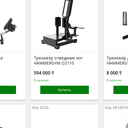
са
Тренажер отведение ног
Тренажер 
HAMMERGYM DZ110
HAMMERGY
594 000 ₸
8 000 ₸
В наличии
В наличии
Купить
DZ18
OK1952