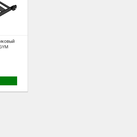
иковый
GYM