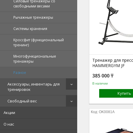
Силовые тренажеры со
свободными весами
Рычажные тренажеры
Системы хранения
Кроссфит (функциональный
тренинг)
Многофункциональные
Тренажер для прес
тренажеры
HAMMERGYM JF
Разное
385 000 ₸
Аксессуары, инвентарь для
В наличии
тренировок
Купить
Свободный вес
OK0081A
Акции
О нас