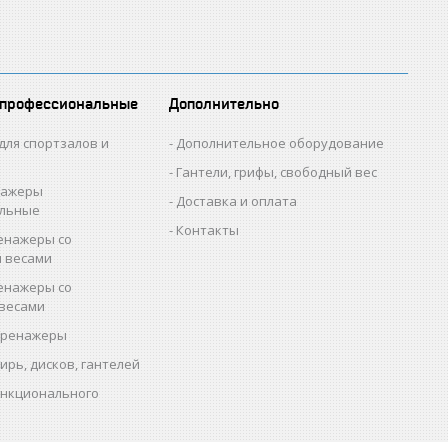
 профессиональные
Дополнительно
для спортзалов и
Дополнительное оборудование
Гантели, грифы, свободный вес
нажеры
Доставка и оплата
альные
Контакты
енажеры со
 весами
енажеры со
весами
тренажеры
гирь, дисков, гантелей
ункционального