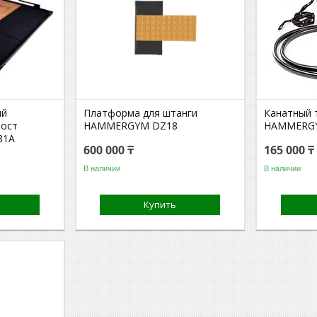
ий
Платформа для штанги
Канатный 
мост
HAMMERGYM DZ18
HAMMERGY
81A
600 000 ₸
165 000 ₸
В наличии
В наличии
Купить