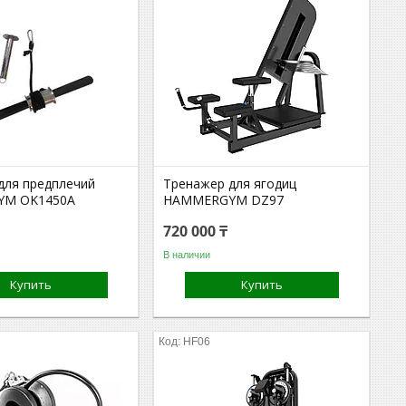
для предплечий
Тренажер для ягодиц
M OK1450A
HAMMERGYM DZ97
720 000 ₸
В наличии
Купить
Купить
A
HF06