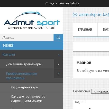
Создать сайт
на Satu.kz
azimutsport.k
Фитнес магазин AZIMUT SPORT
ГЛАВНАЯ
КАТ
Каталог
Разное
Домашние тренажеры
В этой группе вы мож
Профессиональные
тренажеры
Кардиотренажеры
Силовые тренажеры со
встроенными весами
JF