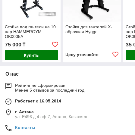
Стойка под гантели на 10
Стойка для гантелей Х-
Стой
пар HAMMERGYM
образная Hygge
пар
OK0005A
OK0
75 000
35 
₸
Цену уточняйте
Купить
О нас
Рейтинг не сформирован
Менее 5 отзывов за последний год
Работает с 16.05.2014
г. Астана
ул. Е496 д.4 оф.7, Астана, Казахстан
Контакты