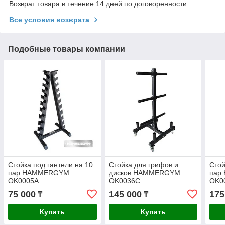
Возврат товара в течение 14 дней по договоренности
Все условия возврата
Подобные товары компании
Стойка под гантели на 10
Стойка для грифов и
Стой
пар HAMMERGYM
дисков HAMMERGYM
пар
OK0005A
OK0036C
OK0
75 000
145 000
175
₸
₸
Купить
Купить