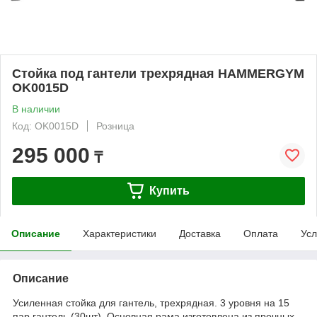
Стойка под гантели трехрядная HAMMERGYM
OK0015D
В наличии
Код: OK0015D
Розница
295 000
₸
Купить
Описание
Характеристики
Доставка
Оплата
Усл
Описание
Усиленная стойка для гантель, трехрядная. 3 уровня на 15
пар гантель (30шт). Основная рама изготовлена из прочных