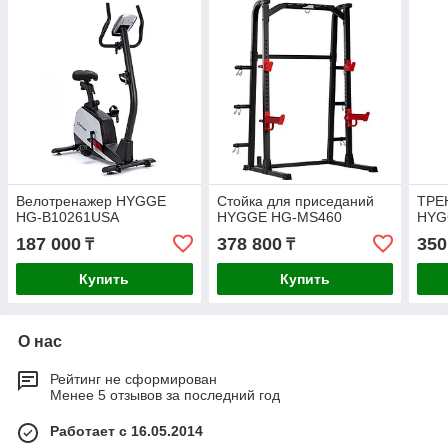
Велотренажер HYGGE
Стойка для приседаний
ТРЕ
HG-B10261USA
HYGGE HG-MS460
HYG
187 000
378 800
350
₸
₸
Купить
Купить
О нас
Рейтинг не сформирован
Менее 5 отзывов за последний год
Работает с 16.05.2014