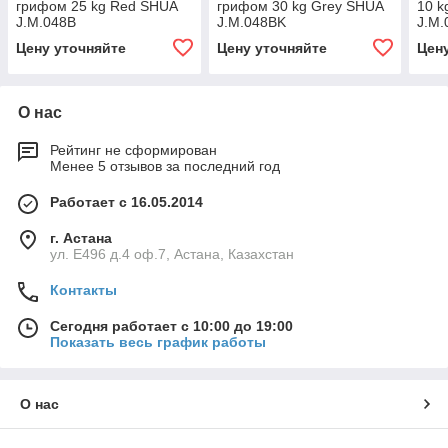
грифом 25 kg Red SHUA
грифом 30 kg Grey SHUA
10 k
J.M.048B
J.M.048BK
J.M.
Цену уточняйте
Цену уточняйте
Цен
О нас
Рейтинг не сформирован
Менее 5 отзывов за последний год
Работает с 16.05.2014
г. Астана
ул. Е496 д.4 оф.7, Астана, Казахстан
Контакты
Сегодня работает с 10:00 до 19:00
Показать весь график работы
О нас