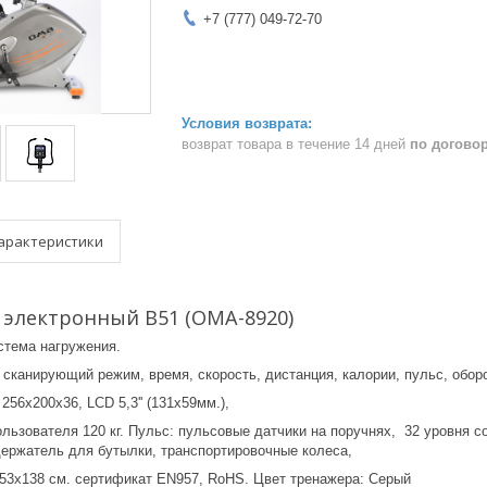
+7 (777) 049-72-70
возврат товара в течение 14 дней
по догово
арактеристики
 электронный B51 (OMA-8920)
стема нагружения.
 сканирующий режим, время, скорость, дистанция, калории, пульс, обор
56х200х36, LCD 5,3'' (131х59мм.),
ьзователя 120 кг. Пульс: пульсовые датчики на поручнях, 32 уровня сопр
держатель для бутылки, транспортировочные колеса,
0х53х138 см. сертификат EN957, RoHS. Цвет тренажера: Серый