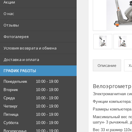
Акции
О нас
Отзывы
Фотогалерея
Условия возврата и обмена
Доставка и оплата
Описание
Х
ГРАФИК РАБОТЫ
Понедельник
10:00
19:00
Велоэргометр
Вторник
10:00
19:00
Электромагнитная си
Среда
10:00
19:00
Функции компьютера:
Четверг
10:00
19:00
Размеры компьютера 2
Пятница
10:00
19:00
Максимальный вес пол
шатун- 3 рычажный, 
Суббота
10:00
19:00
Вес 33 кг.размер 11
Воскресенье
10:00
19:00