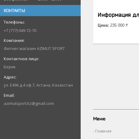
КОНТАКТЫ
Информация дл
Цена:
235 000 ₸
+7 (777) 049-72-70
Фитнес магазин AZIMUT SPORT
Берик
ул. Е496 д.4 оф.7, Астана, Казахстан
azimutsport.kz@gmail.com
Меню
Главная