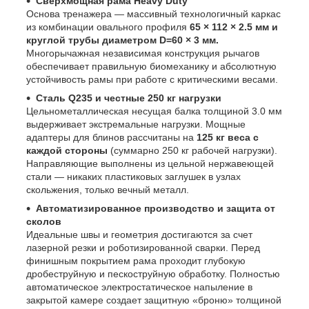
Сверхмощная рама Heavy Duty
Основа тренажера — массивный технологичный каркас
из комбинации овального профиля
65 × 112 × 2.5 мм и
круглой трубы диаметром D=60 × 3 мм.
Многорычажная независимая конструкция рычагов
обеспечивает правильную биомеханику и абсолютную
устойчивость рамы при работе с критическими весами.
Сталь Q235 и честные 250 кг нагрузки
Цельнометаллическая несущая балка толщиной 3.0 мм
выдерживает экстремальные нагрузки. Мощные
адаптеры для блинов рассчитаны на
125 кг веса с
каждой стороны
(суммарно 250 кг рабочей нагрузки).
Направляющие выполнены из цельной нержавеющей
стали — никаких пластиковых заглушек в узлах
скольжения, только вечный металл.
Автоматизированное производство и защита от
сколов
Идеальные швы и геометрия достигаются за счет
лазерной резки и роботизированной сварки. Перед
финишным покрытием рама проходит глубокую
дробеструйную и пескоструйную обработку. Полностью
автоматическое электростатическое напыление в
закрытой камере создает защитную «броню» толщиной