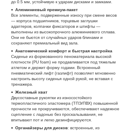
до 0.5 мм, устойчивую к ударам дисками и замками.
Алюминиевый премиум-пакет
Все элементы, подверженные износу при смене весов
— корпуса подшипников, торцевые заглушки
адаптеров, колпачки фиксаторов и штифты —
выполнены из высокопрочного алюминиевого сплава.
Они не бьются от случайных ударов блинами и
сохраняют премиальный вид зала.
Анатомический комфорт и быстрая настройка
Сиденье из формованного пеноматериала высокой
плотности (PU foam) не продавливается под тяжелым
атлетом и держит форму годами. Встроенный
пневматический лифт (газлифт) позволяет мгновенно
настроить высоту сиденья одной рукой, не вставая с
тренажера.
Железный хват
Двусоставные рукоятки из износостойкого
термопластичного эластомера (ТПЭ/ПВХ) повышенной
прочности не прокручиваются, обеспечивают надежное
сцепление с ладонью без проскальзывания, не
впитывают пот и легко дезинфицируются.
Органайзеры для дисков
: встроенные, из