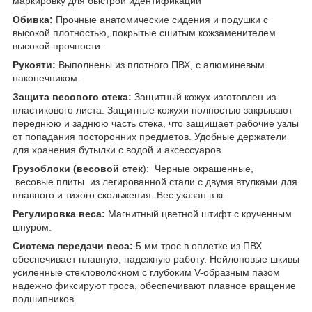
маркировку для быстрой идентификации
Обивка:
Прочные анатомические сидения и подушки с
высокой плотностью, покрытые сшитым кожзаменителем
высокой прочности.
Рукояти:
Выполнены из плотного ПВХ, с алюминевым
наконечником.
Защита весового стека:
Защитный кожух изготовлен из
пластикового листа. Защитные кожухи полностью закрывают
переднюю и заднюю часть стека, что защищает рабочие узлы
от попадания посторонних предметов. Удобные держатели
для хранения бутылки с водой и аксессуаров.
Грузоблоки (весовой стек
): Черные окрашенные,
весовые плиты из легированной стали с двумя втулками для
плавного и тихого скольжения. Вес указан в ​​кг.
Регулировка веса:
Магнитный цветной штифт с крученным
шнуром.
Система передачи веса:
5 мм трос в оплетке из ПВХ
обеспечивает плавную, надежную работу. Нейлоновые шкивы
усиленные стекловолокном с глубоким V-образным пазом
надежно фиксируют троса, обеспечивают плавное вращение
подшипников.