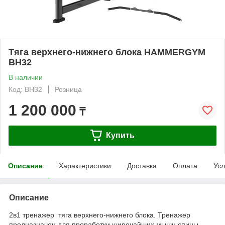
Тяга верхнего-нижнего блока HAMMERGYM
BH32
В наличии
Код: BH32
Розница
1 200 000
₸
Купить
Описание
Характеристики
Доставка
Оплата
Усл
Описание
2в1 тренажер тяга верхнего-нижнего блока. Тренажер
предназначен для проработки широчайших мышц спины