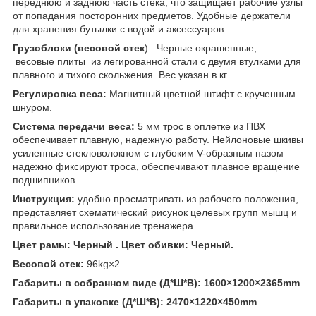
переднюю и заднюю часть стека, что защищает рабочие узлы
от попадания посторонних предметов. Удобные держатели
для хранения бутылки с водой и аксессуаров.
Грузоблоки (весовой стек
): Черные окрашенные,
весовые плиты из легированной стали с двумя втулками для
плавного и тихого скольжения. Вес указан в ​​кг.
Регулировка веса:
Магнитный цветной штифт с крученным
шнуром.
Система передачи веса:
5 мм трос в оплетке из ПВХ
обеспечивает плавную, надежную работу. Нейлоновые шкивы
усиленные стекловолокном с глубоким V-образным пазом
надежно фиксируют троса, обеспечивают плавное вращение
подшипников.
Инструкция:
удобно просматривать из рабочего положения,
представляет схематический рисунок целевых групп мышц и
правильное использование тренажера.
Цвет рамы: Черный . Цвет обивки: Черный.
Весовой стек:
96kg×2
Габариты в собранном виде (Д*Ш*В): 1600×1200×2365mm
Габариты в упаковке (Д*Ш*В): 2470×1220×450mm