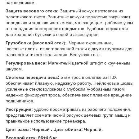
наконечником.
Защита весового стека:
Защитный кожух изготовлен из
пластикового листа. Защитные кожухи полностью закрывают
переднюю и заднюю часть стека, что защищает рабочие узлы
от попадания посторонних предметов. Удобные держатели
для хранения бутылки с водой и аксессуаров.
Грузоблоки (весовой стек
): Черные окрашенные,
весовые плиты из легированной стали с двумя втулками для
плавного и тихого скольжения. Вес указан в ​​кг.
Регулировка веса:
Магнитный цветной штифт с крученным
шнуром.
Система передачи веса:
5 мм трос в оплетке из ПВХ
обеспечивает плавную, надежную работу. Нейлоновые шкивы
усиленные стекловолокном с глубоким V-образным пазом
надежно фиксируют троса, обеспечивают плавное вращение
подшипников.
Инструкция:
удобно просматривать из рабочего положения,
представляет схематический рисунок целевых групп мышц и
правильное использование тренажера.
Цвет рамы: Черный . Цвет обивки: Черный.
Весовой стек: 96+4.6 кг.