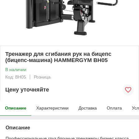
Тренажер для сгибания рук на бицепс
(бицепс-машина) HAMMERGYM BH05
В наличии
Код: BH05
Розница
Цену уточняйте
Описание
Характеристики
Доставка
Оплата
Усл
Описание
Профессиональные груз блочные тренажеры бизнес класса