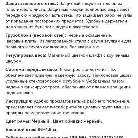
Защита весового стека:
Защитный кожух изготовлен из
пластикового листа. Защитные кожухи полностью закрывают
переднюю и заднюю часть стека, что защищает рабочие узлы
от попадания посторонних предметов. Удобные держатели
для хранения бутылки с водой и аксессуаров.
Грузоблоки (весовой стек
): Черные окрашенные,
весовые плиты из легированной стали с двумя втулками для
плавного и тихого скольжения. Вес указан в ​​кг.
Регулировка веса:
Магнитный цветной штифт с крученным
шнуром.
Система передачи веса:
5 мм трос в оплетке из ПВХ
обеспечивает плавную, надежную работу. Нейлоновые шкивы
усиленные стекловолокном с глубоким V-образным пазом
надежно фиксируют троса, обеспечивают плавное вращение
подшипников.
Инструкция:
удобно просматривать из рабочего положения,
представляет схематический рисунок целевых групп мышц и
правильное использование тренажера.
Цвет рамы: Черный . Цвет обивки: Черный.
Весовой стек: 96+4.6 кг.
Габариты в собранном виде (Д*Ш*В): 1220×1220×1480