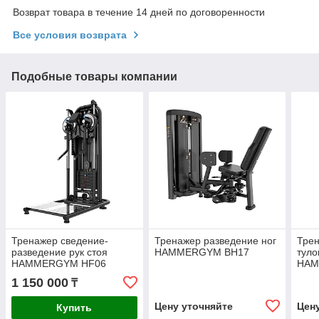
Возврат товара в течение 14 дней по договоренности
Все условия возврата
Подобные товары компании
Тренажер сведение-
Тренажер разведение ног
Тре
разведение рук стоя
HAMMERGYM BH17
туло
HAMMERGYM HF06
HAM
1 150 000
₸
Цену уточняйте
Цен
Купить