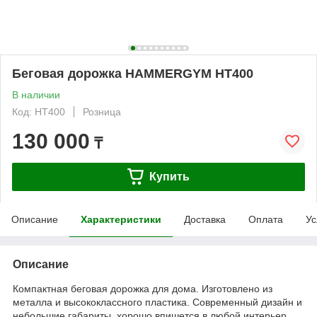
Беговая дорожка HAMMERGYM HT400
В наличии
Код: HT400
Розница
130 000
₸
Купить
Описание
Характеристики
Доставка
Оплата
Ус
Описание
Компактная беговая дорожка для дома. Изготовлено из
металла и высококлассного пластика. Современный дизайн и
небольшие габариты, хорошо впишется в любой интерьер.