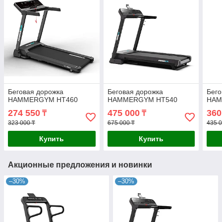
Беговая дорожка
Беговая дорожка
Бего
HAMMERGYM HT460
HAMMERGYM HT540
HAM
274 550
475 000
360
₸
₸
323 000 ₸
675 000 ₸
435 0
Купить
Купить
Акционные предложения и новинки
–30%
–30%