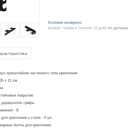
возврат товара в течение 14 дней
по догово
арактеристики
вух кронштейнов настенного типа крепления.
5 х 11 см.
м.
тойчивое покрытие.
а держателях грифа.
анения - 8.
для крепления к стене - 6 шт.
нкерные болты для крепления.