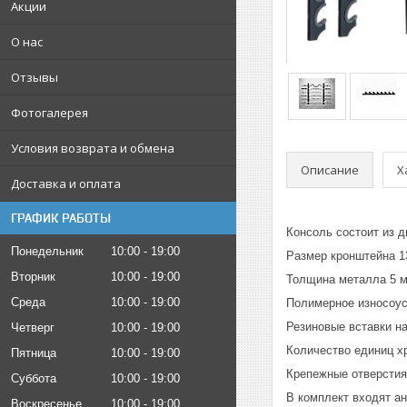
Акции
О нас
Отзывы
Фотогалерея
Условия возврата и обмена
Описание
Х
Доставка и оплата
ГРАФИК РАБОТЫ
Консоль состоит из д
Понедельник
10:00
19:00
Размер кронштейна 13
Вторник
10:00
19:00
Толщина металла 5 м
Среда
10:00
19:00
Полимерное износоус
Резиновые вставки н
Четверг
10:00
19:00
Количество единиц хр
Пятница
10:00
19:00
Крепежные отверстия 
Суббота
10:00
19:00
В комплект входят а
Воскресенье
10:00
19:00