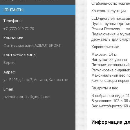
Стабильность: компе
КОНТАКТЫ
Консоль и функции
LED-дисплей показыва
Пульс: ручные датчи
+7 (777) 049-72-70
Режим Recovery — эк
Подключения и мульт
держатель для смар
Фитнес магазин AZIMUT SPORT
Характеристики
Маховик: 14 кг
Нагрузка: 32 уровня
Берик
Питание: автономный
Регулировка сиденья:
Максимальный вес пол
ул. Е496 д.4 оф.7, Астана, Казахстан
Компенсаторы неровн
Габариты и вес
В собранном виде: 11
azimutsport.kz@gmail.com
В упаковке: 102 × 38
Вес нетто/брутто: 69 /
Информация дл