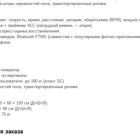
нсаторы неровностей пола, транспортировочные ролики.
ет: скорость, время, расстояние, калории, обороты/мин (RPM), мощность
ки + приёмник ЧСС (нагрудный ремень — опция).
спресс-оценка восстановления.
имедиа: Bluetooth FTMS (совместим с популярными фитнес-приложениями
тфона.
 генератор
 по вертикали
ьзователя: до 180 кг (класс SC)
остей пола, транспортировочные ролики
0 × 60 × 150 см (Д×Ш×В)
 × 86 см (Д×Ш×В)
 75 кг
я заказа