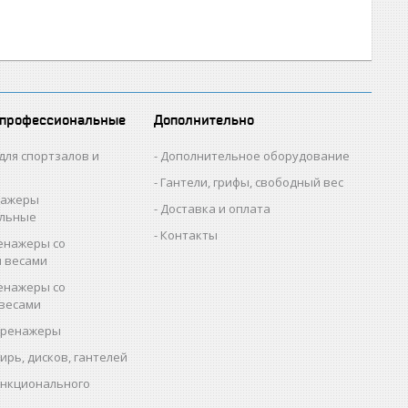
 профессиональные
Дополнительно
для спортзалов и
Дополнительное оборудование
Гантели, грифы, свободный вес
нажеры
Доставка и оплата
альные
Контакты
енажеры со
 весами
енажеры со
весами
тренажеры
гирь, дисков, гантелей
ункционального