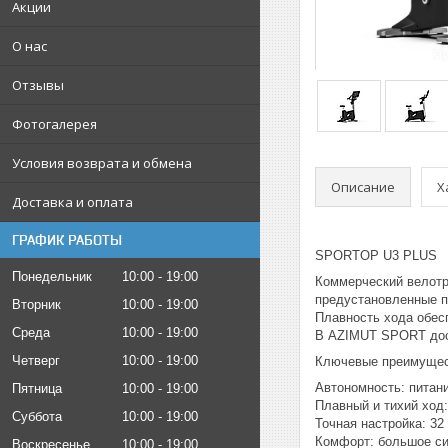
Акции
О нас
Отзывы
Фотогалерея
Условия возврата и обмена
Описание
Х
Доставка и оплата
ГРАФИК РАБОТЫ
SPORTOP U3 PLUS
Понедельник
10:00
19:00
Коммерческий велотре
предустановленные пр
Вторник
10:00
19:00
Плавность хода обесп
Среда
10:00
19:00
В AZIMUT SPORT дост
Четверг
10:00
19:00
Ключевые преимуще
Автономность: питани
Пятница
10:00
19:00
Плавный и тихий ход:
Суббота
10:00
19:00
Точная настройка: 32
Комфорт: большое си
Воскресенье
10:00
19:00