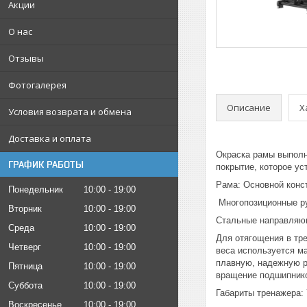
Акции
О нас
Отзывы
Фотогалерея
Описание
Х
Условия возврата и обмена
Доставка и оплата
Окраска рамы выполн
ГРАФИК РАБОТЫ
покрытие, которое ус
Рама: Основной конс
Понедельник
10:00
19:00
Многопозиционные ру
Вторник
10:00
19:00
Стальные направляющ
Среда
10:00
19:00
Для отягощения в тре
Четверг
10:00
19:00
веса используется м
плавную, надежную р
Пятница
10:00
19:00
вращение подшипник
Суббота
10:00
19:00
Габариты тренажера: 
Воскресенье
10:00
19:00