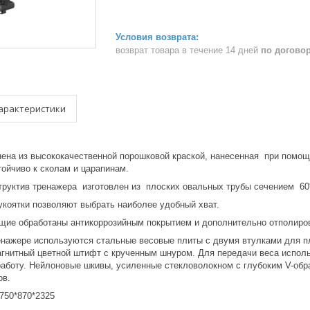
возврат товара в течение 14 дней
по догово
арактеристики
ена из высококачественной порошковой краской, нанесенная при помощ
тойчиво к сколам и царапинам.
труктив тренажера изготовлен из плоских овальных трубы сечением 60*
коятки позволяют выбрать наиболее удобный хват.
ие обработаны антикоррозийным покрытием и дополнительно отполиров
нажере используются стальные весовые плиты с двумя втулками для плавн
агнитный цветной штифт с крученным шнуром. Для передачи веса исполь
аботу. Нейлоновые шкивы, усиленные стекловолокном с глубоким V-обр
ов.
750*870*2325