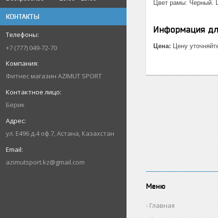
Цвет рамы: Черный. 
КОНТАКТЫ
Информация дл
Цена:
Цену уточняйт
+7 (777) 049-72-70
Фитнес магазин AZIMUT SPORT
Берик
ул. Е496 д.4 оф.7, Астана, Казахстан
azimutsport.kz@gmail.com
Меню
Главная