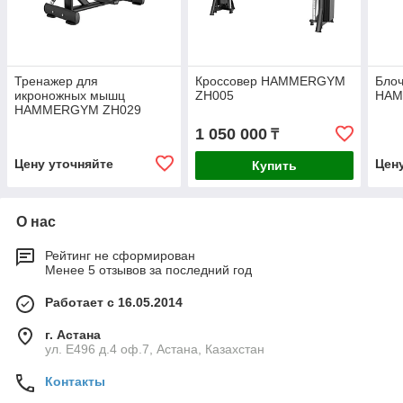
Тренажер для
Кроссовер HAMMERGYM
Бло
икроножных мышц
ZH005
HAM
HAMMERGYM ZH029
1 050 000
₸
Цену уточняйте
Цен
Купить
О нас
Рейтинг не сформирован
Менее 5 отзывов за последний год
Работает с 16.05.2014
г. Астана
ул. Е496 д.4 оф.7, Астана, Казахстан
Контакты