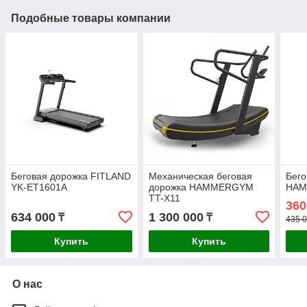
Подобные товары компании
Беговая дорожка FITLAND
Механическая беговая
Бего
YK-ET1601A
дорожка HAMMERGYM
HAM
TT-X11
360
634 000
1 300 000
₸
₸
435 0
Купить
Купить
О нас