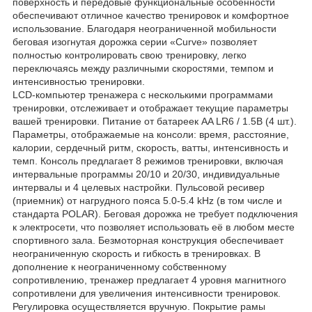
поверхность и передовые функциональные особенности
обеспечивают отличное качество тренировок и комфортное
использование. Благодаря неограниченной мобильности
беговая изогнутая дорожка серии «Curve» позволяет
полностью контролировать свою тренировку, легко
переключаясь между различными скоростями, темпом и
интенсивностью тренировки.
LCD-компьютер тренажера с несколькими программами
тренировки, отслеживает и отображает текущие параметры
вашей тренировки. Питание от батареек AA LR6 / 1.5В (4 шт.).
Параметры, отображаемые на консоли: время, расстояние,
калории, сердечный ритм, скорость, ватты, интенсивность и
темп. Консоль предлагает 8 режимов тренировки, включая
интервальные программы 20/10 и 20/30, индивидуальные
интервалы и 4 целевых настройки. Пульсовой ресивер
(приемник) от нагрудного пояса 5.0-5.4 kHz (в том числе и
стандарта POLAR). Беговая дорожка не требует подключения
к электросети, что позволяет использовать её в любом месте
спортивного зала. Безмоторная конструкция обеспечивает
неограниченную скорость и гибкость в тренировках. В
дополнение к неограниченному собственному
сопротивлению, тренажер предлагает 4 уровня магнитного
сопротивлени для увеличения интенсивности тренировок.
Регулировка осуществляется вручную. Покрытие рамы