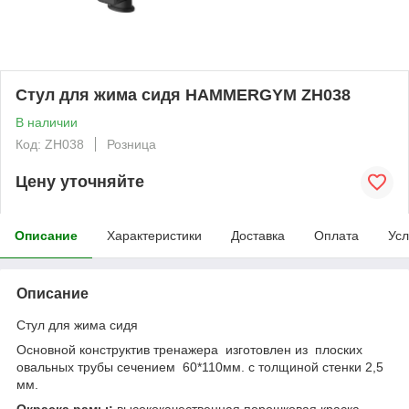
Стул для жима сидя HAMMERGYM ZH038
В наличии
Код: ZH038
Розница
Цену уточняйте
Описание
Характеристики
Доставка
Оплата
Усл
Описание
Стул для жима сидя
Основной конструктив тренажера изготовлен из плоских
овальных трубы сечением 60*110мм. с толщиной стенки 2,5
мм.
Окраска рамы:
высококачественная порошковая краска,