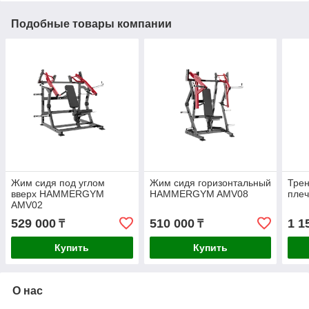
Подобные товары компании
Жим сидя под углом
Жим сидя горизонтальный
Трен
вверх HAMMERGYM
HAMMERGYM AMV08
пле
AMV02
529 000
510 000
1 1
₸
₸
Купить
Купить
О нас