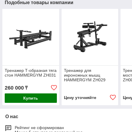
Подобные товары компании
Тренажер Т-образная тяга
Тренажер для
Тре
стоя HAMMERGYM ZH031
икроножных мышц
мос
HAMMERGYM ZH029
ZH0
260 000
₸
Цену уточняйте
Цен
Купить
О нас
Рейтинг не сформирован