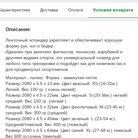
Характеристики
Доставка
Оплата
Условия возврата
Описание
Ленточный эспандер укрепляет и обеспечивает хорошую
форму рук, ног и бедер.
Идеален при занятиях фитнесом, теннисом, аэробикой и
другими видами спорта, это универсальный снаряд для
любого типа тренировки и подойдет как для новичков так и
для продвинутых спортсменов.
Материал - латекс. Форма - замкнутая петля.
Размер 2080 х 4.5 х 13 мм. Цвет красный. XS-(16-32кг.)
Легкий. Вес 100 гр. ( очень легкий)
Размер 2080 х 4.5 х 22мм. Цвет черный. S-(20-36кг.) легкий/
средний. Вес 150 гр. (легкий )
Размер 2080 х 4.5 х 32мм. Цвет фиолетовый. M-(23-45 кг.)
средний. Вес 300 гр.(средний)
Размер 2080 х 4.5 х 45мм. Цвет зеленый. L-(23-54 кг.)
Средний/тяжелый. Вес 400 гр.(тяжелый)
Размер 2080 х 4.5 х 64мм. Цвет синий. XL-(27-68 кг.) тяжелый.
Вес 600 гр.(очень тяжелый)