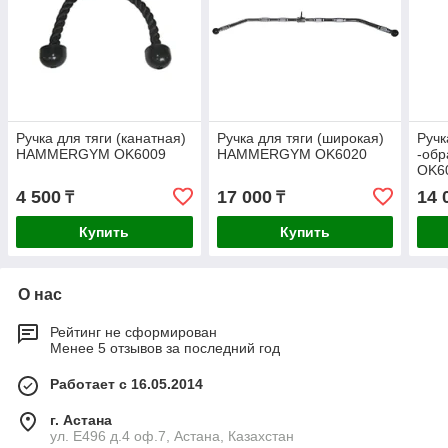
Ручка для тяги (канатная)
Ручка для тяги (широкая)
Ручк
HAMMERGYM OK6009
HAMMERGYM OK6020
-об
OK6
4 500
17 000
14 
₸
₸
Купить
Купить
О нас
Рейтинг не сформирован
Менее 5 отзывов за последний год
Работает с 16.05.2014
г. Астана
ул. Е496 д.4 оф.7, Астана, Казахстан