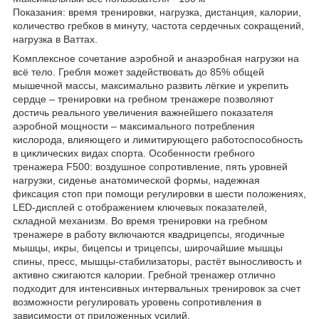
Показания: время тренировки, нагрузка, дистанция, калории,
количество гребков в минуту, частота сердечных сокращений,
нагрузка в Ваттах.
Kомплексное сочетание аэробной и анаэробная нагрузки на
всё тело. Гребля может задействовать до 85% общей
мышечной массы, максимально развить лёгкие и укрепить
сердце – тренировки на гребном тренажере позволяют
достичь реального увеличения важнейшего показателя
аэробной мощности – максимального потребления
кислорода, влияющего и лимитирующего работоспособность
в циклических видах спорта. Особенности гребного
тренажера F500: воздушное сопротивление, пять уровней
нагрузки, сиденье анатомической формы, надежная
фиксация стоп при помощи регулировки в шести положениях,
LED-дисплей с отображением ключевых показателей,
складной механизм. Во время тренировки на гребном
тренажере в работу включаются квадрицепсы, ягодичные
мышцы, икры, бицепсы и трицепсы, широчайшие мышцы
спины, пресс, мышцы-стабилизаторы, растёт выносливость и
активно сжигаются калории. Гребной тренажер отлично
подходит для интенсивных интервальных тренировок за счет
возможности регулировать уровень сопротивления в
зависимости от приложенных усилий.