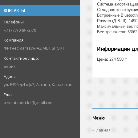
Cистема амортизации 
Складная конструкци
КОНТАКТЫ
Встроенные Bluetooth
Размер (Д.В.Ш): 149
Максимальный вес пол
+7 (777) 049-72-70
Вес тренажера: 53/62 
Фитнес магазин AZIMUT SPORT
Информация дл
Цена:
274 550 ₸
Берик
ул. Е496 д.4 оф.7, Астана, Казахстан
azimutsport.kz@gmail.com
Меню
Главная