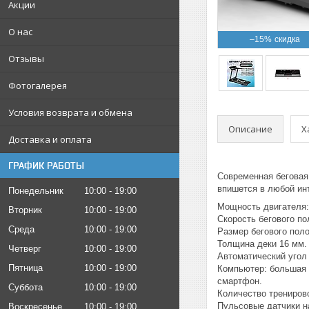
Акции
О нас
–15%
Отзывы
Фотогалерея
Условия возврата и обмена
Описание
Х
Доставка и оплата
ГРАФИК РАБОТЫ
Современная беговая
впишется в любой и
Понедельник
10:00
19:00
Мощность двигателя:
Вторник
10:00
19:00
Скорость бегового по
Среда
10:00
19:00
Размер бегового поло
Толщина деки 16 мм.
Четверг
10:00
19:00
Автоматический угол
Пятница
10:00
19:00
Компьютер: большая L
смартфон.
Суббота
10:00
19:00
Количество трениров
Пульсовые датчики н
Воскресенье
10:00
19:00