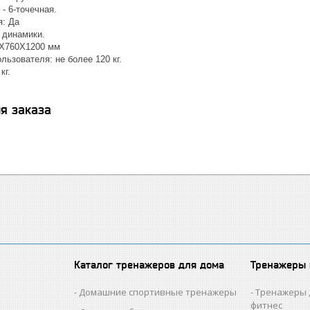
- 6-точечная.
я: Да
 динамики.
0X760X1200 мм
ьзователя: не более 120 кг.
кг.
я заказа
Каталог тренажеров для дома
Тренажеры
Домашние спортивные тренажеры
Тренажеры 
фитнес