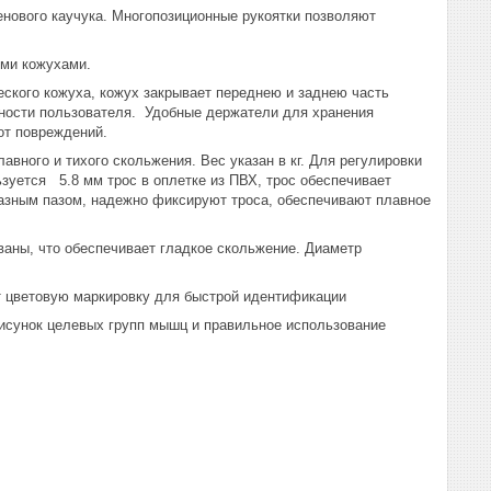
нового каучука. Многопозиционные рукоятки позволяют
ыми кожухами.
еского кожуха, кожух закрывает переднею и заднею часть
асности пользователя. Удобные держатели для хранения
от повреждений.
ного и тихого скольжения. Вес указан в ​​кг. Для регулировки
зуется 5.8 мм трос в оплетке из ПВХ, трос обеспечивает
азным пазом, надежно фиксируют троса, обеспечивают плавное
аны, что обеспечивает гладкое скольжение. Диаметр
т цветовую маркировку для быстрой идентификации
рисунок целевых групп мышц и правильное использование