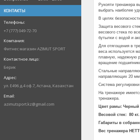
Рукояти тренажера в
выбрать наиболее уд
КОНТАКТЫ
В целях безопасност
Защита весового сте
+7 (777) 049-72-70
весового стека по в
бутылки с водой и ак
Для отягощения в тр
Фитнес магазин AZIMUT SPORT
веса используется м
плавную, надежную р
вращение подшипник
Берик
Стальные направляющ
направляющих 20 мм
Система регулировки
ул. Е496 д.4 оф.7, Астана, Казахстан
На тренажере имеетс
тренажера.
azimutsport.kz@gmail.com
Цвет рамы: Черный 
Весовой стек: 80 кг
Габариты в собранно
Вес тренажера НЕТТО