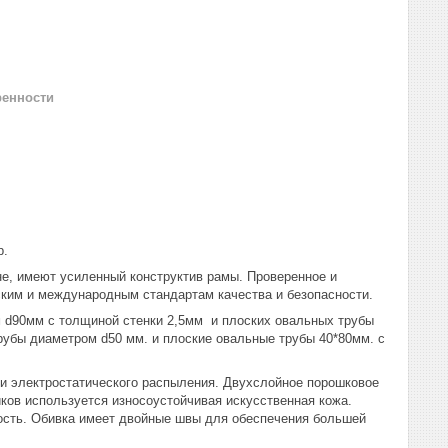
ренности
р.
, имеют усиленный конструктив рамы. Проверенное и
ким и международным стандартам качества и безопасности.
 d90мм с толщиной стенки 2,5мм и плоских овальных трубы
рубы диаметром d50 мм. и плоские овальные трубы 40*80мм. с
и электростатического распыления. Двухслойное порошковое
иков используется износоустойчивая искусственная кожа.
ость. Обивка имеет двойные швы для обеспечения большей