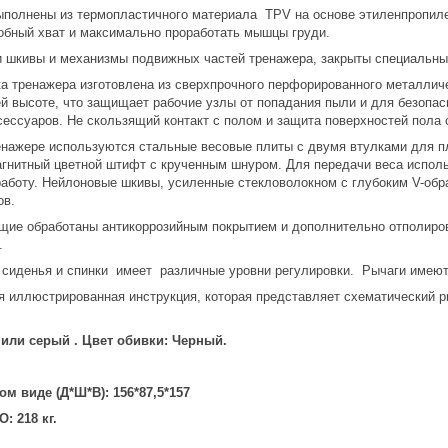
ыполнены из термопластичного материала TPV на основе этиленпропиле
обный хват и максимально проработать мышцы груди.
и шкивы и механизмы подвижных частей тренажера, закрыты специальн
ка тренажера изготовлена из сверхпрочного перфорированного металлич
сей высоте, что защищает рабочие узлы от попадания пыли и для безоп
сессуаров. Не скользящий контакт с полом и защита поверхностей пола 
енажере используются
стальные весовые плиты с двумя втулками для плав
агнитный цветной штифт с крученным шнуром. Для передачи веса исполь
аботу. Нейлоновые шкивы, усиленные стекловолокном с глубоким V-обр
ов.
ие обработаны антикоррозийным покрытием и дополнительно отполиров
.
 сиденья и спинки имеет различные уровни регулировки. Рычаги имею
я иллюстрированная инструкция, которая представляет схематический 
или серый . Цвет обивки: Черный.
.
м виде (Д*Ш*В): 156*87,5*157
: 218 кг.