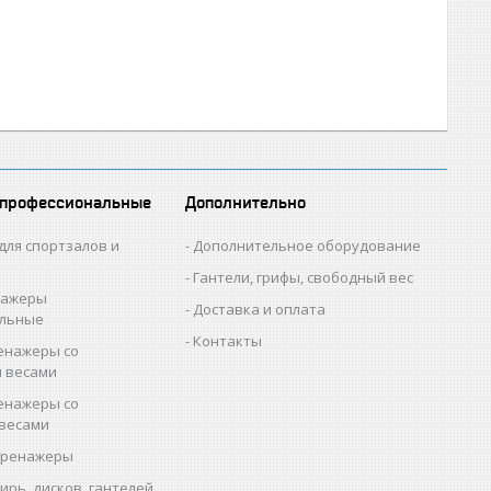
 профессиональные
Дополнительно
для спортзалов и
Дополнительное оборудование
Гантели, грифы, свободный вес
нажеры
Доставка и оплата
альные
Контакты
енажеры со
 весами
енажеры со
весами
тренажеры
гирь, дисков, гантелей