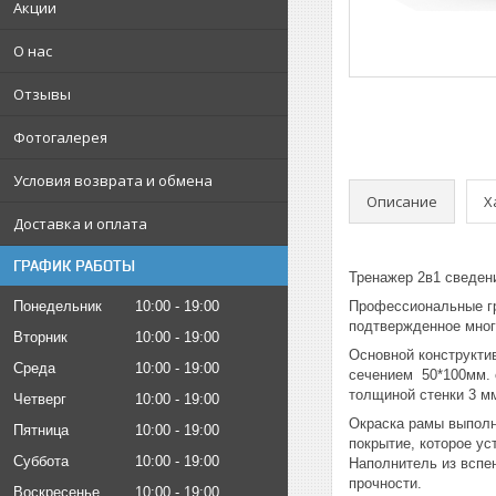
Акции
О нас
Отзывы
Фотогалерея
Условия возврата и обмена
Описание
Х
Доставка и оплата
ГРАФИК РАБОТЫ
Тренажер 2в1 сведен
Профессиональные гр
Понедельник
10:00
19:00
подтвержденное мног
Вторник
10:00
19:00
Основной конструкти
Среда
10:00
19:00
сечением 50*100мм. 
толщиной стенки 3 
Четверг
10:00
19:00
Окраска рамы выполн
Пятница
10:00
19:00
покрытие, которое ус
Суббота
10:00
19:00
Наполнитель из вспе
прочности.
Воскресенье
10:00
19:00