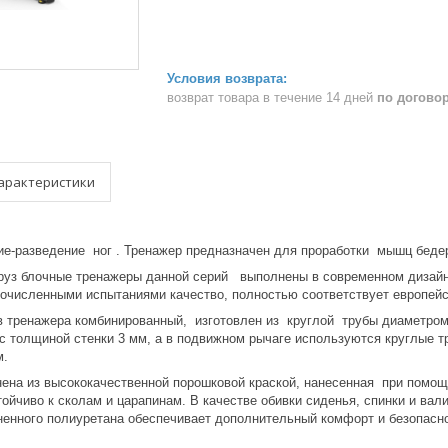
возврат товара в течение 14 дней
по догово
арактеристики
ие-разведение ног . Тренажер предназначен для проработки мышц беде
уз блочные тренажеры данной серий выполнены в современном дизайне
очисленными испытаниями качество, полностью соответствует европейс
в тренажера комбинированный, изготовлен из круглой трубы диаметром
с толщиной стенки 3 мм, а в подвижном рычаге используются круглые т
мм.
ена из высококачественной порошковой краской, нанесенная при помощ
тойчиво к сколам и царапинам. В качестве обивки сиденья, спинки и вал
ненного полиуретана обеспечивает дополнительный комфорт и безопасн