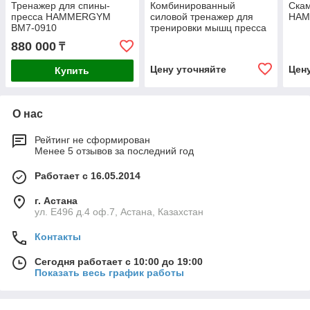
Тренажер для спины-
Комбинированный
Скам
пресса HAMMERGYM
силовой тренажер для
HAM
BM7-0910
тренировки мышц пресса
и рук HAMMERGYM DH-
880 000
₸
027
Цену уточняйте
Цен
Купить
О нас
Рейтинг не сформирован
Менее 5 отзывов за последний год
Работает с 16.05.2014
г. Астана
ул. Е496 д.4 оф.7, Астана, Казахстан
Контакты
Сегодня работает с 10:00 до 19:00
Показать весь график работы