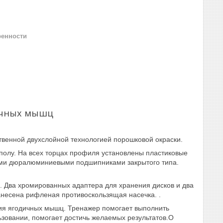
ренности
ичных мышц
твенной двухслойной технологией порошковой окраски.
полу. На всех торцах профиля установлены пластиковые
ыми дюралюминиевыми подшипниками закрытого типа.
. Два хромированных адаптера для хранения дисков и два
анесена рифленая противоскользящая насечка. .
ия ягодичных мышц. Тренажер помогает выполнить
зовании, помогает достичь желаемых результатов.О