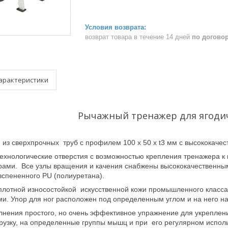
возврат товара в течение 14 дней
по догово
арактеристики
Рычажный тренажер для ягод
из сверхпрочных труб с профилем 100 x 50 x t3 мм с высококачес
ехнологические отверстия с возможностью крепления тренажера к 
орами. Все узлы вращения и качения снабжены высококачественн
вспененного PU (полиуретана).
плотной износостойкой искусственной кожи промышленного класса
ми. Упор для ног расположен под определенным углом и на него н
лнения простого, но очень эффективное упражнение для укреплен
узку, на определенные группы мышц и при его регулярном исполь