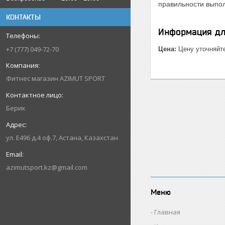
правильности выпол
КОНТАКТЫ
Информация дл
+7 (777) 049-72-70
Цена:
Цену уточняйт
Фитнес магазин AZIMUT SPORT
Берик
ул. Е496 д.4 оф.7, Астана, Казахстан
azimutsport.kz@gmail.com
Меню
Главная