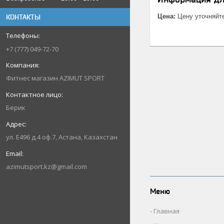
Цена:
Цену уточняйт
КОНТАКТЫ
+7 (777) 049-72-70
Фитнес магазин AZIMUT SPORT
Берик
ул. Е496 д.4 оф.7, Астана, Казахстан
azimutsport.kz@gmail.com
Меню
Главная