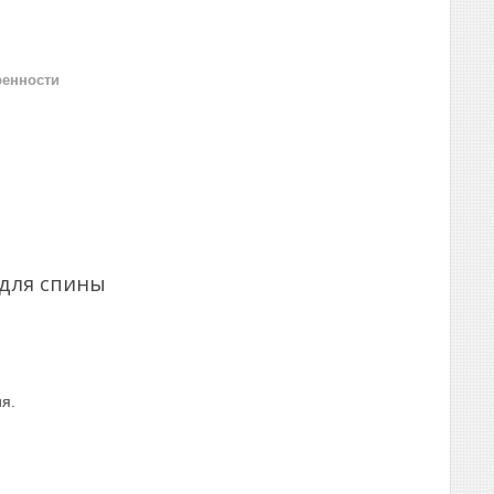
ренности
для спины
я.