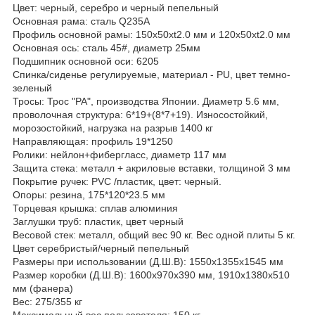
Цвет: черный, серебро и черный пепельный
Основная рама: сталь Q235A
Профиль основной рамы: 150х50хt2.0 мм и 120х50хt2.0 мм
Основная ось: сталь 45#, диаметр 25мм
Подшипник основной оси: 6205
Спинка/сиденье регулируемые, материал - PU, цвет темно-
зеленый
Тросы: Трос "PA", производства Японии. Диаметр 5.6 мм,
проволочная структура: 6*19+(8*7+19). Износостойкий,
морозостойкий, нагрузка на разрыв 1400 кг
Направляющая: профиль 19*1250
Ролики: нейлон+фибергласс, диаметр 117 мм
Защита стека: металл + акриловые вставки, толщиной 3 мм
Покрытие ручек: PVC /пластик, цвет: черный.
Опоры: резина, 175*120*23.5 мм
Торцевая крышка: сплав алюминия
Заглушки труб: пластик, цвет черный
Весовой стек: металл, общий вес 90 кг. Вес одной плиты 5 кг.
Цвет серебристый/черный пепельный
Размеры при использовании (Д.Ш.B): 1550х1355х1545 мм
Размер коробки (Д.Ш.B): 1600х970х390 мм, 1910х1380х510
мм (фанера)
Вес: 275/355 кг