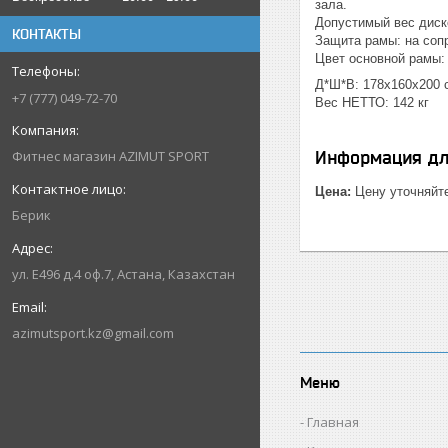
зала.
Допустимый вес диск
КОНТАКТЫ
Защита рамы: на соп
Цвет основной рамы:
Д*Ш*В: 178x160x200 
+7 (777) 049-72-70
Вес НЕТТО: 142 кг
Информация дл
Фитнес магазин AZIMUT SPORT
Цена:
Цену уточняйт
Берик
ул. Е496 д.4 оф.7, Астана, Казахстан
azimutsport.kz@gmail.com
Меню
Главная