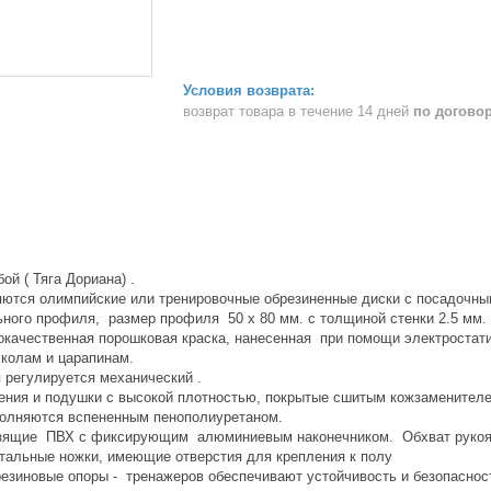
возврат товара в течение 14 дней
по догово
бой ( Тяга Дориана) .
яются олимпийские или тренировочные обрезиненные диски с посадочны
ьного профиля, размер профиля 50 х 80 мм. с толщиной стенки 2.5 мм
окачественная порошковая краска, нанесенная при помощи электростат
сколам и царапинам.
 регулируется механический .
ения и подушки с высокой плотностью, покрытые сшитым кожзаменител
полняются вспененным пенополиуретаном.
зящие ПВХ с фиксирующим алюминиевым наконечником. Обхват рукоя
тальные ножки, имеющие отверстия для крепления к полу
езиновые опоры - тренажеров обеспечивают устойчивость и безопаснос