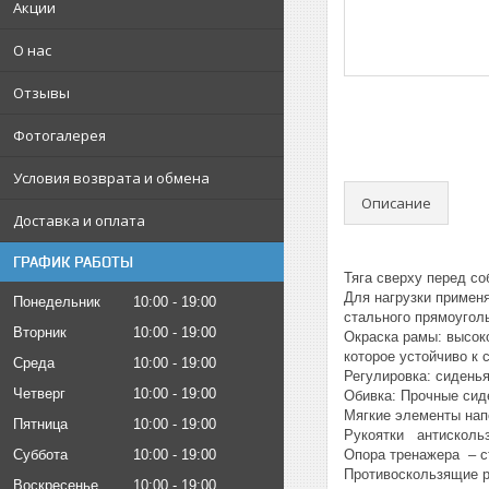
Акции
О нас
Отзывы
Фотогалерея
Условия возврата и обмена
Описание
Доставка и оплата
ГРАФИК РАБОТЫ
Тяга сверху перед со
Для нагрузки примен
Понедельник
10:00
19:00
стального прямоугол
Вторник
10:00
19:00
Окраска рамы: высок
которое устойчиво к 
Среда
10:00
19:00
Регулировка: сиденья
Четверг
10:00
19:00
Обивка: Прочные сид
Мягкие элементы на
Пятница
10:00
19:00
Рукоятки антисколь
Опора тренажера – с
Суббота
10:00
19:00
Противоскользящие р
Воскресенье
10:00
19:00