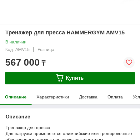
Тренажер для пресса HAMMERGYM AMV15
В наличии
Код: AMV15
Розница
567 000
₸
Купить
Описание
Характеристики
Доставка
Оплата
Усл
Описание
Тренажер для пресса.
Для нагрузки применяются олимпийские или тренировочные
обрезиненные диски с посадочным диаметром