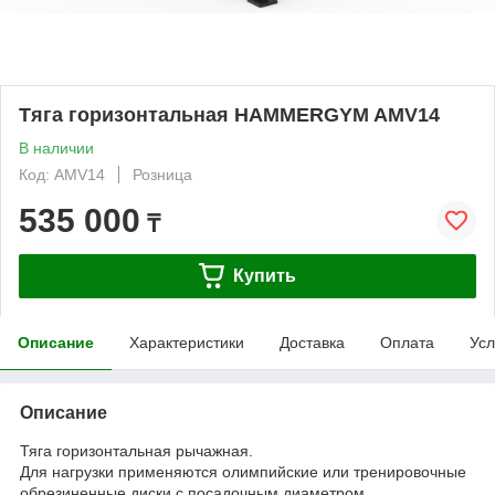
Тяга горизонтальная HAMMERGYM AMV14
В наличии
Код: AMV14
Розница
535 000
₸
Купить
Описание
Характеристики
Доставка
Оплата
Усл
Описание
Тяга горизонтальная рычажная.
Для нагрузки применяются олимпийские или тренировочные
обрезиненные диски с посадочным диаметром