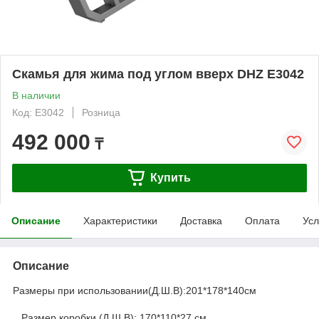
Скамья для жима под углом вверх DHZ E3042
В наличии
Код: E3042
Розница
492 000
₸
Купить
Описание
Характеристики
Доставка
Оплата
Усл
Описание
Размеры при использовании(Д.Ш.B):201*178*140см
Размер коробки (Д.Ш.B): 170*110*27 см