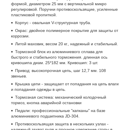
формой, диаметром 25 мм с вертикальной микро
регулировкой. Поручни противоскользящие, усиленные
пластиковой пропиткой.
Корпус - овальная V-структурная труба.
Окрас: двойное полимерное покрытие для защиты от
коррозии.
Литой маховик, весом 20 кг., надежный и стабильный.
Тормозной блок из алюминиевого сплава для
быстрого и стабильного торможения. длинная ось
кривошипа диам. 25*182 мм. Кривошип: 3 шт.
Привод: высокопрочная цепь, шаг 12,7 мм. 108
звеньев.
Крышка цепи - защищает от попадания на цепь влаги
и попадания одежды в цепь.
Тормозная система: механический колодочный
тормоз, кнопка аварийной остановки
Педали: профессиональные "капканы" на базе
алюминиевого подшипника JD-304.
Противоскользящая защита в нескольких узлах -
надежный захват руля и прочное удержание стопы в