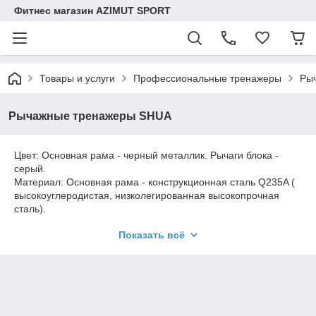
Фитнес магазин AZIMUT SPORT
Товары и услуги
Профессиональные тренажеры
Ры
Рычажные тренажеры SHUA
Цвет: Основная рама - черный металлик. Рычаги блока -
серый.
Материал: Основная рама - конструкционная сталь Q235A (
высокоуглеродистая, низколегированная высокопрочная
сталь).
Показать всё
Профиль: Основная рама 120*50*T3.0
мм.
Сиденье регулируемое, материал - вспененый PU, цвет -
черный/серый. Тренажер со свободным весом, без стеков.