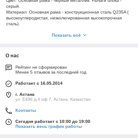
Цвет: Основная рама - черный металлик. Рычаги блока -
серый.
Материал: Основная рама - конструкционная сталь Q235A (
высокоуглеродистая, низколегированная высокопрочная
сталь).
Показать всё
Профиль: Основная рама 120*50*T3.0
мм.
Сиденье регулируемое, материал - вспененый PU, цвет -
черный/серый. Тренажер со свободным весом, без стеков.
О нас
Рейтинг не сформирован
Менее 5 отзывов за последний год
Работает с 16.05.2014
г. Астана
ул. Е496 д.4 оф.7, Астана, Казахстан
Контакты
Сегодня работает с 10:00 до 19:00
Показать весь график работы